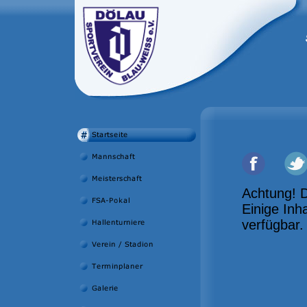
Achtung! D
Einige Inh
verfügbar.